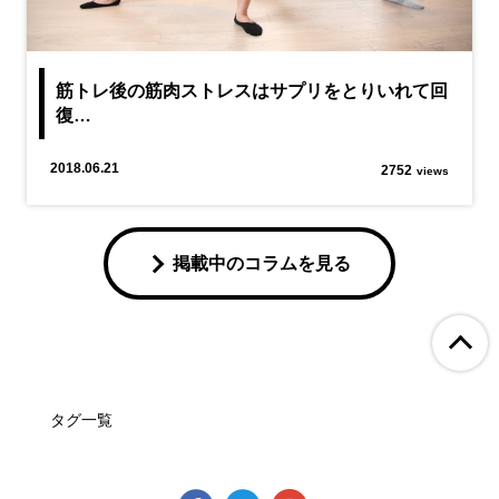
筋トレ後の筋肉ストレスはサプリをとりいれて回
復…
2018.06.21
2752
views
掲載中のコラムを見る
ペ
タグ一覧