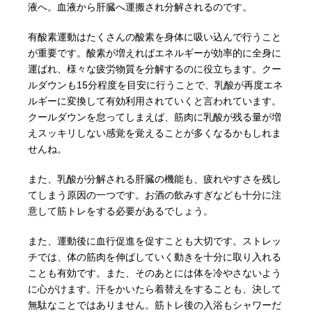
液へ。血液から肝臓へ運搬され分解されるのです。
有酸素運動はたくさんの酸素を身体に吸い込んで行うこと
が重要です。酸素が増えればエネルギーが効率的に全身に
運ばれ、様々な疲労物質を分解するのに役立ちます。クー
ルダウンも15分程度を目安に行うことで、乳酸が再度エネ
ルギーに変換して有効利用されていくと言われています。
クールダウンを怠ってしまえば、筋肉に乳酸が残る量が増
えスッキリしない感覚を覚えることが多くなるかもしれま
せんね。
また、乳酸が分解される肝臓の機能も、疲れやすさを残し
てしまう原因の一つです。お酒の飲みすぎなども十分に注
意して筋トレをする必要があるでしょう。
また、運動後に血行促進を促すことも大切です。ストレッ
チでは、体の筋肉を伸ばしていく動きを十分に取り入れる
ことも有効です。また、そのあとには体を冷やさないよう
に心がけます。汗をかいたら着替えをすることも、決して
無駄なことではありません。筋トレ後の入浴もシャワーだ