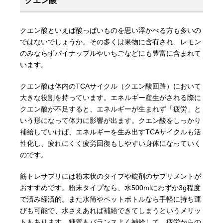
クエン酸
クエン酸といえば酸っぱいものを思い浮かべる方も多いの
ではないでしょうか。その多くは果物に含有され、レモン
のみならずパイナップルやいちごなどにも豊富に含まれて
います。
クエン酸は体内のTCAサイクル（クエン酸回路）において
大きな役割を持っています。エネルギー産生がされる際に
クエン酸が不足すると、エネルギーが生まれず「疲労」と
いう形になって体力に影響が出ます。クエン酸をしっかり
補給していけば、エネルギーを生み出すTCAサイクルも活
性化し、疲れにくく疲労回復もしやすい身体になっていく
のです。
筋トレサプリには粉末状のタイプや錠剤のサプリメントが
おすすめです。粉末タイプなら、水500mlにわずか3g程度
で済み経済的。また水筒やペットボトルなら手軽に持ち運
びも可能で、水さえあれば補給できてしまうというメリッ
トもあります。糖質もバランスよく補給して、疲労からの