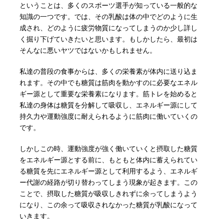
ということは、多くのスポーツ選手が知っている一般的な
知識の一つです。では、その乳酸は体の中でどのように生
成され、どのように疲労物質になってしまうのか少し詳し
く掘り下げていきたいと思います。もしかしたら、最初は
そんなに悪いヤツではないかもしれません。
私達の普段の食事からは、多くの栄養素が体内に送り込ま
れます。その中でも糖質は筋肉を動かすのに必要なエネル
ギー源として重要な栄養素になります。筋トレを始めると
私達の身体は糖質を分解して吸収し、エネルギー源にして
持久力や運動強度に耐えられるように筋肉に働いていくの
です。
しかしこの時、運動強度が強く働いていくと摂取した糖質
をエネルギー源とする前に、もともと体内に蓄えられてい
る糖質を先にエネルギー源として利用するよう、エネルギ
ー代謝の経路が切り替わってしまう現象が起きます。この
ことで、摂取した糖質が吸収しきれずに余ってしまうよう
になり、この余って吸収されなかった糖質が乳酸になって
いきます。