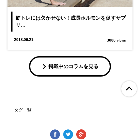
筋トレには欠かせない！成長ホルモンを促すサプ
リ…
2018.06.21
3000
views
掲載中のコラムを見る
ペ
タグ一覧