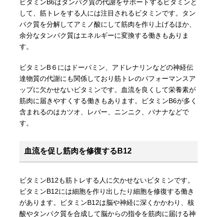
ビタミンB6はタンパク質の代謝をサポートするビタミンと
して、筋トレをする人には注目されるビタミンです。タン
パク質を分解してアミノ酸にして筋肉を作り上げるほか、
余分なタンパク質はエネルギーに変換する働きもありま
す。
ビタミンB６にはドーパミン、アドレナリンなどの神経伝
達物質の代謝にも関係しており筋トレのパフォーマンスア
ップに欠かせないビタミンです。血流を良くして栄養素が
筋肉に届きやすくする働きもあります。ビタミンB6が多く
含まれるのはカツオ、レバー、ニンニク、バナナなどで
す。
血流を促し筋肉を修復するB12
ビタミンB12も筋トレする人に欠かせないビタミンです。
ビタミンB12には細胞を作り出したり細胞を修復する働き
があります。ビタミンB12は脳や神経に深くかかわり、核
酸やタンパク質を合成して脳からの指令を筋肉に届ける神